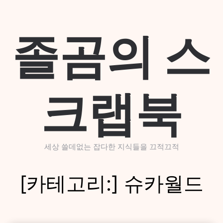
Skip
to
content
졸곰의 스
크랩북
세상 쓸데없는 잡다한 지식들을 끄적끄적
[카테고리:]
슈카월드