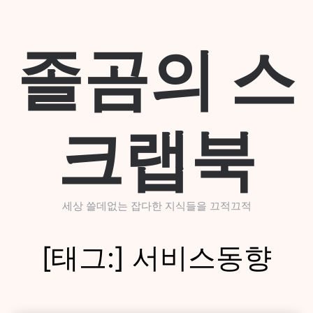
Skip
to
content
졸곰의 스
크랩북
세상 쓸데없는 잡다한 지식들을 끄적끄적
[태그:]
서비스동향