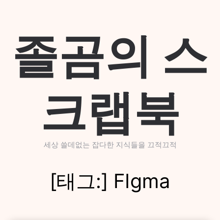
Skip
to
content
졸곰의 스
크랩북
세상 쓸데없는 잡다한 지식들을 끄적끄적
[태그:]
FIgma